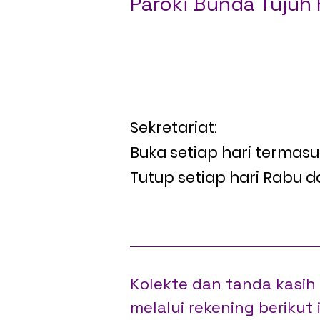
Paroki Bunda Tujuh
Jl. Pandu No.4 Bandung 4
Tel: 022-6011138 / 0822-95
Email: parokipandu@gma
Sekretariat:
Buka setiap hari termasu
Tutup setiap hari Rabu d
Kolekte dan tanda kasi
melalui rekening berikut i