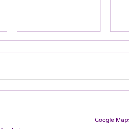
PENGUMUMAN HARI
PEN
MINGGU BIASA XVI 19 Juli
MING
2026
202
Pertemuan Pertama Kelas
Pert
Calon Baptis anak akan
Calo
diadakan pada bulan Juli.
diad
Pendaftaran melalui
Pend
Sekretariat Paroki. Baptis bayi
Sekre
akan diadakan pada hari
akan
Minggu, tanggal 26 Juli, pukul
Mingg
16.00. Pertemuan ora
16.0
Google Map