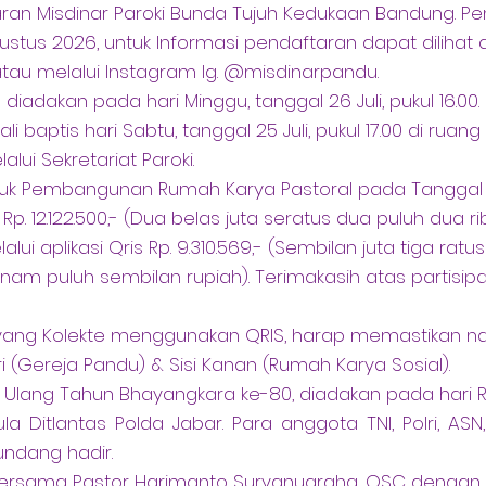
ran Misdinar Paroki Bunda Tujuh Kedukaan Bandung. P
ustus 2026, untuk Informasi pendaftaran dapat dilihat
u melalui Instagram Ig. @misdinarpandu.
 diadakan pada hari Minggu, tanggal 26 Juli, pukul 16.0
i baptis hari Sabtu, tanggal 25 Juli, pukul 17.00 di ruan
lui Sekretariat Paroki.
ntuk Pembangunan Rumah Karya Pastoral pada Tanggal 
Rp. 12.122.500,- (Dua belas juta seratus dua puluh dua ri
lalui aplikasi Qris Rp. 9.310.569,- (Sembilan juta tiga rat
enam puluh sembilan rupiah). Terimakasih atas partisipa
 yang Kolekte menggunakan QRIS, harap memastikan 
iri (Gereja Pandu) & Sisi Kanan (Rumah Karya Sosial).
 Ulang Tahun Bhayangkara ke-80, diadakan pada hari Ra
Aula Ditlantas Polda Jabar. Para anggota TNI, Polri, ASN
undang hadir.
 bersama Pastor Harimanto Suryanugraha, OSC dengan 