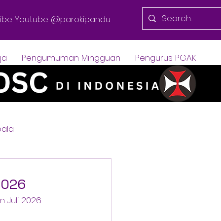
ibe Youtube @parokipandu
ja
Pengumuman Mingguan
Pengurus PGAK
ala
2026
Juli 2026.