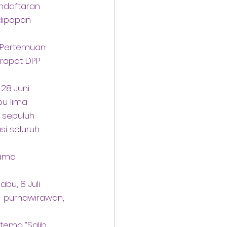
endaftaran
 dipapan
0. Pertemuan
g rapat DPP
28 Juni
bu lima
us sepuluh
si seluruh
nama
bu, 8 Juli
, purnawirawan, 
tema “Salib