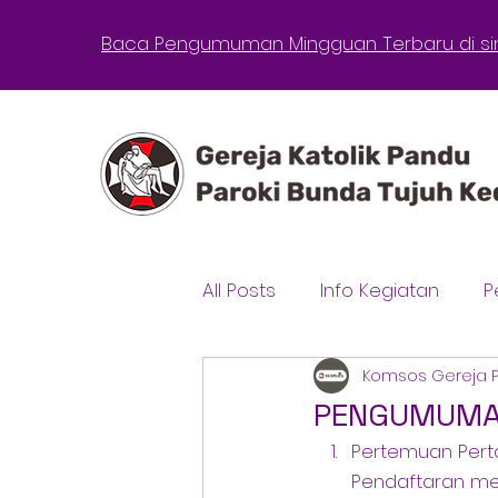
Baca Pengumuman Mingguan Terbaru di sin
All Posts
Info Kegiatan
P
Komsos Gereja 
PENGUMUMAN 
Pertemuan Perta
Pendaftaran mela