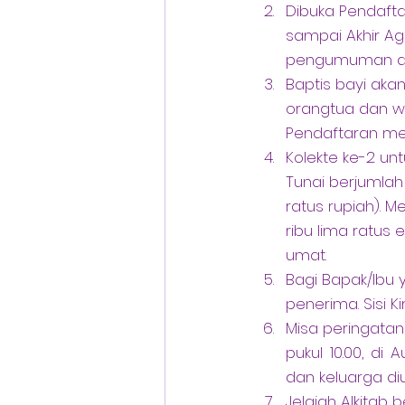
Dibuka Pendafta
sampai Akhir Ag
pengumuman ata
Baptis bayi akan
orangtua dan wal
Pendaftaran mela
Kolekte ke-2 u
Tunai berjumlah 
ratus rupiah). Me
ribu lima ratus 
umat.
Bagi Bapak/Ibu
penerima. Sisi K
Misa peringatan
pukul 10.00, di 
dan keluarga di
Jelajah Alkitab