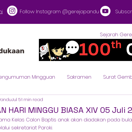
i
Follow Instagram @gerejapandu
Subscr
Sejarah Gere
engumuman Mingguan
Sakramen
Surat Gemb
Pandu
Jul 5
1 min read
HARI MINGGU BIASA XIV 05 Juli 
ma Kelas Calon Baptis anak akan diadakan pada bulan 
lui sekretariat Paroki.