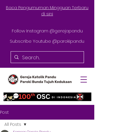
Baca Pengumuman Mingguan Terbaru
di sini
Follow Instagram @gerejapandu
Subscribe Youtube @parokipandu
Post
All Posts
Komsos Gereja Pandu