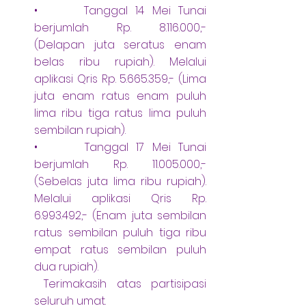
•      Tanggal 14 Mei Tunai 
berjumlah Rp. 8.116.000,- 
(Delapan juta seratus enam 
belas ribu rupiah). Melalui 
aplikasi Qris Rp. 5.665.359,- (Lima 
juta enam ratus enam puluh 
lima ribu tiga ratus lima puluh 
sembilan rupiah).
•      Tanggal 17 Mei Tunai 
berjumlah Rp. 11.005.000,- 
(Sebelas juta lima ribu rupiah). 
Melalui aplikasi Qris Rp. 
6.993.492,- (Enam juta sembilan 
ratus sembilan puluh tiga ribu 
empat ratus sembilan puluh 
dua rupiah).
 Terimakasih atas partisipasi 
seluruh umat.