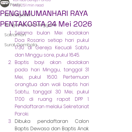
All Posts
May 25
1 min read
PENGUMUMANHARI RAYA
Info Kegiatan
PENTAKOSTA 24 Mei 2026
Pengumuman Mingguan
Selama bulan Mei diadakan 
Sakramen
Doa Rosario setiap hari pukul 
Surat Gembala
17.30 di Gereja. Kecuali Sabtu 
dan Minggu sore, pukul 16.45
.
Baptis bayi akan diadakan 
pada hari Minggu, tanggal 31 
Mei, pukul 16.00. Pertemuan 
orangtua dan wali baptis hari 
Sabtu, tanggal 30 Mei, pukul 
17.00 di ruang rapat DPP 1. 
Pendaftaran melalui Sekretariat 
Paroki.
Dibuka pendaftaran Calon 
Baptis Dewasa dan Baptis Anak. 